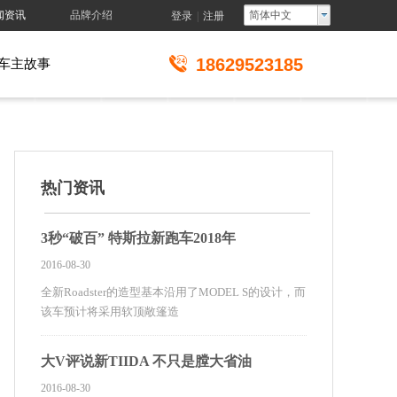
闻资讯
品牌介绍
简体中文
登录
|
注册
18629523185
车主故事
热门资讯
3秒“破百” 特斯拉新跑车2018年
2016-08-30
全新Roadster的造型基本沿用了MODEL S的设计，而
该车预计将采用软顶敞篷造
大V评说新TIIDA 不只是膛大省油
2016-08-30