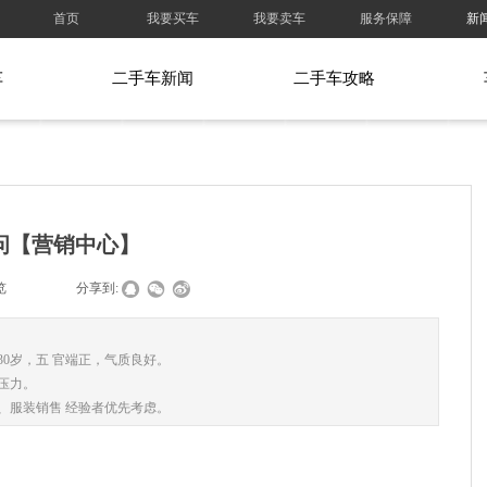
首页
我要买车
我要卖车
服务保障
新
车
二手车新闻
二手车攻略
问【营销中心】
览
|
|
分享到:
30岁，五 官端正，气质良好。
压力。
、服装销售 经验者优先考虑。