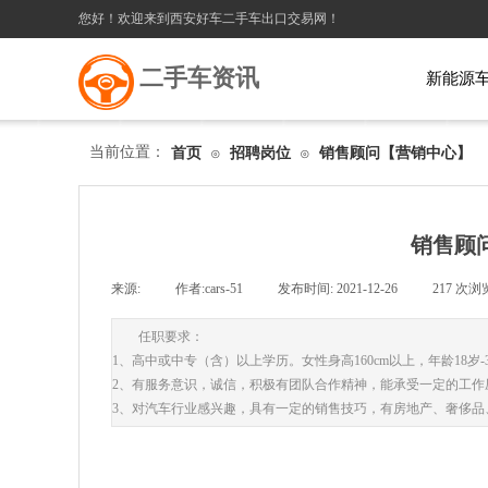
您好！欢迎来到西安好车二手车出口交易网！
二手车资讯
新能源
当前位置：
首页
招聘岗位
销售顾问【营销中心】
⊙
⊙
销售顾
来源:
|
作者:
cars-51
|
发布时间:
2021-12-26
|
217
次浏
任职要求：
1、高中或中专（含）以上学历。女性身高160cm以上，年龄18岁-
2、有服务意识，诚信，积极有团队合作精神，能承受一定的工作
3、对汽车行业感兴趣，具有一定的销售技巧，有房地产、奢侈品