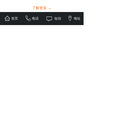
了解更多 →
首页
电话
短信
地址
售后服务
售后中心美容团队拥有丰富的**
名车整备经验，为客户提供业界
一流的售后精洗美容服务。
了解更多 →