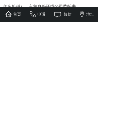
年车船税）、车主身份证或公司委托书
首页
电话
短信
地址
新车上牌所需资料
1.车主身份证明原件
2.缴交车辆购置税完税证明
3.进口车电子信息表（缴交车辆购置税使用）
4.车辆强制保险单（含当年车船税）
5.原车发票注册登记联
6.车辆一致性证书
7.国产车：车辆出厂合格证
8.进口车：车辆货物进口证明书（关单）、进口
机动车随车检验单（商检单）
9.随车清单
10.车辆照片
11.车架号码拓印
【办理方式】：网上预约现场办理