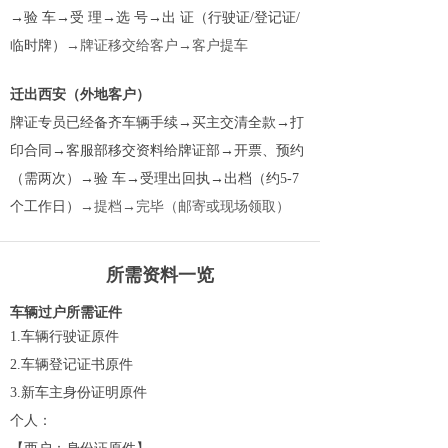
→验 车→受 理→选 号→出 证（行驶证/登记证/
临时牌）
→牌证移交给客户→客户提车
迁出西安（外地客户）
牌证专员已经备齐车辆手续→买主交清全款→打
印合同→客服部移交资料给牌证部→开票、预约
（需两次）→验 车→受理出回执→出档（约5-7
个工作日）
→提档→完毕（邮寄或现场领取）
所需资料一览
车辆过户所需证件
1.车辆行驶证原件
2.车辆登记证书原件
3.新车主身份证明原件
个人：