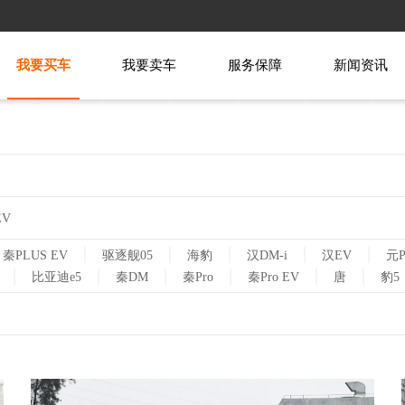
我要买车
我要卖车
服务保障
新闻资讯
EV
|
|
|
|
|
秦PLUS EV
驱逐舰05
海豹
汉DM-i
汉EV
元P
|
|
|
|
|
|
比亚迪e5
秦DM
秦Pro
秦Pro EV
唐
豹5