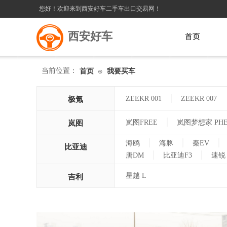
您好！欢迎来到西安好车二手车出口交易网！
西安好车
首页
当前位置：
首页
我要买车
⊙
|
ZEEKR 001
ZEEKR 007
极氪
|
岚图FREE
岚图梦想家 PH
岚图
|
|
|
海鸥
海豚
秦EV
比亚迪
|
|
唐DM
比亚迪F3
速锐
星越 L
吉利