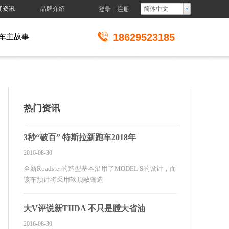
闻资讯
品牌介绍
简体中文
登录
|
注册
18629523185
车主故事
热门资讯
3秒“破百” 特斯拉新跑车2018年
2016-08-30
全新Roadster的造型基本沿用了MODEL S的设计，而
该车预计将采用软顶敞篷造
大V评说新TIIDA 不只是膛大省油
2016-08-30